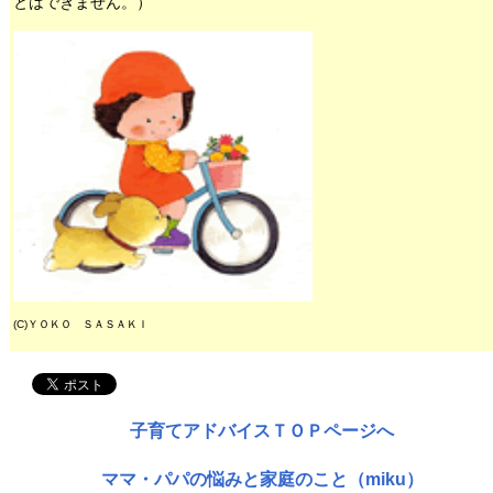
とはできません。）
(C)ＹＯＫＯ ＳＡＳＡＫＩ
子育てアドバイスＴＯＰページへ
ママ・パパの悩みと家庭のこと（miku）