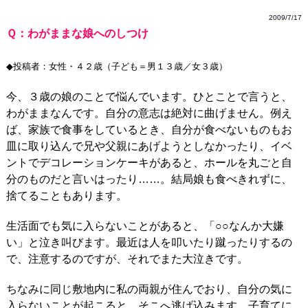
2009/7/17
Ｑ：わがままな娘へのしつけ
◆投稿者：女性・４２歳（子ども＝男１３歳／女３歳）
今、３歳の娘のことで悩んでいます。ひとことで言うと、
わがままなんです。自分の意志は絶対に曲げません。例え
ば、家族で食事をしているとき、自分が食べないものもお
皿に取り込んで兄や父親にあげようとしなかったり、イベ
ントでデコレーションケーキがあると、ホールを丸ごと自
分のものだと言いはったり……。結局娘も食べきれずに、
捨てることもあります。
生活面でも気に入らないことがあると、「○○なんか大嫌
い」と泣き叫びます。最近は人を叩いたり蹴ったりするの
で、注意するのですが、それでまた大泣きです。
ちなみに同じ敷地内に私の両親が住んでおり、自分の気に
入らないことが起こると、そこへ逃げ込みます。子育てに