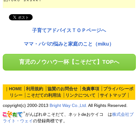
(C)ＹＯＫＯ ＳＡＳＡＫＩ
子育てアドバイスＴＯＰページへ
ママ・パパの悩みと家庭のこと（miku）
育児のノウハウ一杯【こそだて】TOPへ
｜
HOME
利用規約
協賛のお問合せ
免責事項
プライバシーポ
リシー
こそだての利用法
リンクについて
サイトマップ
copyright(c) 2000-2013
Bright Way Co.,Ltd.
All Rights Reserved.
がんばれ＠こそだて、ネットdeおケイコ は
株式会社ブ
ライト・ウェイ
の登録商標です。