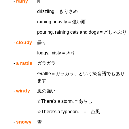
-
rainy
雨
drizzling = きりさめ
raining heavily = 強い雨
pouring, raining cats and dogs = どしゃぶり
-
cloudy
曇り
foggy, misty = きり
-
a rattle
ガラガラ
※rattle＝ガラガラ、という擬音語でもあり
ます
-
windy
風の強い
☆There's a storm. = あらし
☆There's a typhoon. = 台風
-
snowy
雪