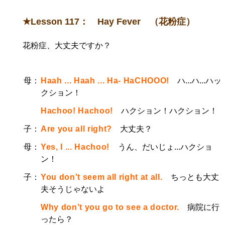
★Lesson 117： Hay Fever （花粉症）
花粉症、大丈夫ですか？
母：
Haah ... Haah ... Ha- HaCHOOO!
ハ...ハ...ハッ
クション！
Hachoo! Hachoo!
ハクション！ハクション！
子：
Are you all right?
大丈夫？
母：
Yes, I ... Hachoo!
うん、だいじょ...ハクショ
ン！
子：
You don’t seem all right at all.
ちっとも大丈
夫そうじゃないよ
Why don’t you go to see a doctor.
病院に行
ったら？