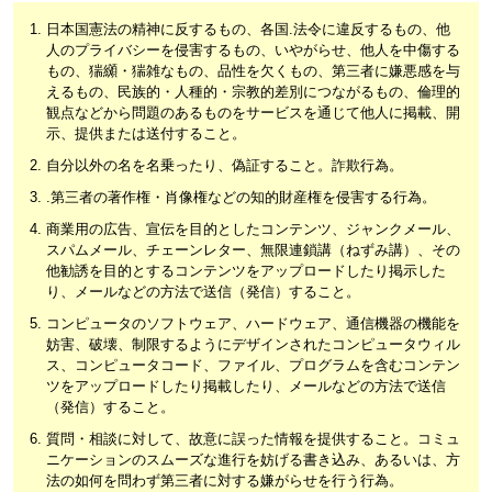
日本国憲法の精神に反するもの、各国.法令に違反するもの、他
人のプライバシーを侵害するもの、いやがらせ、他人を中傷する
もの、猯纐・猯雑なもの、品性を欠くもの、第三者に嫌悪感を与
えるもの、民族的・人種的・宗教的差別につながるもの、倫理的
観点などから問題のあるものをサービスを通じて他人に掲載、開
示、提供または送付すること。
自分以外の名を名乗ったり、偽証すること。詐欺行為。
.
第三者の著作権・肖像権などの知的財産権を侵害する行為。
商業用の広告、宣伝を目的としたコンテンツ、ジャンクメール、
スパムメール、チェーンレター、無限連鎖講（ねずみ講）、その
他勧誘を目的とするコンテンツをアップロードしたり掲示した
り、メールなどの方法で送信（発信）すること。
コンピュータのソフトウェア、ハードウェア、通信機器の機能を
妨害、破壊、制限するようにデザインされたコンピュータウィル
ス、コンピュータコード、ファイル、プログラムを含むコンテン
ツをアップロードしたり掲載したり、メールなどの方法で送信
（発信）すること。
質問・相談に対して、故意に誤った情報を提供すること。コミュ
ニケーションのスムーズな進行を妨げる書き込み、あるいは、方
法の如何を問わず第三者に対する嫌がらせを行う行為。