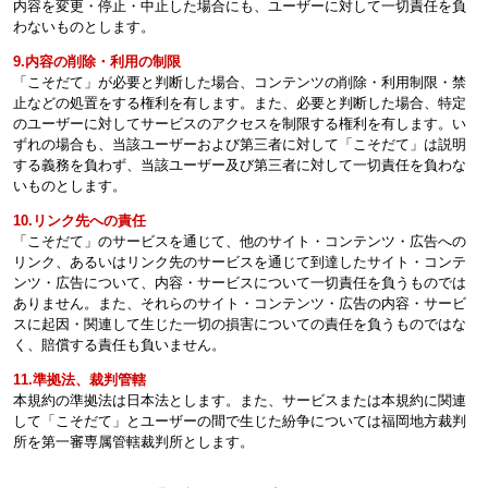
内容を変更・停止・中止した場合にも、ユーザーに対して一切責任を負
わないものとします。
9.内容の削除・利用の制限
「こそだて」が必要と判断した場合、コンテンツの削除・利用制限・禁
止などの処置をする権利を有します。また、必要と判断した場合、特定
のユーザーに対してサービスのアクセスを制限する権利を有します。い
ずれの場合も、当該ユーザーおよび第三者に対して「こそだて」は説明
する義務を負わず、当該ユーザー及び第三者に対して一切責任を負わな
いものとします。
10.リンク先への責任
「こそだて」のサービスを通じて、他のサイト・コンテンツ・広告への
リンク、あるいはリンク先のサービスを通じて到達したサイト・コンテ
ンツ・広告について、内容・サービスについて一切責任を負うものでは
ありません。また、それらのサイト・コンテンツ・広告の内容・サービ
スに起因・関連して生じた一切の損害についての責任を負うものではな
く、賠償する責任も負いません。
11.準拠法、裁判管轄
本規約の準拠法は日本法とします。また、サービスまたは本規約に関連
して「こそだて」とユーザーの間で生じた紛争については福岡地方裁判
所を第一審専属管轄裁判所とします。