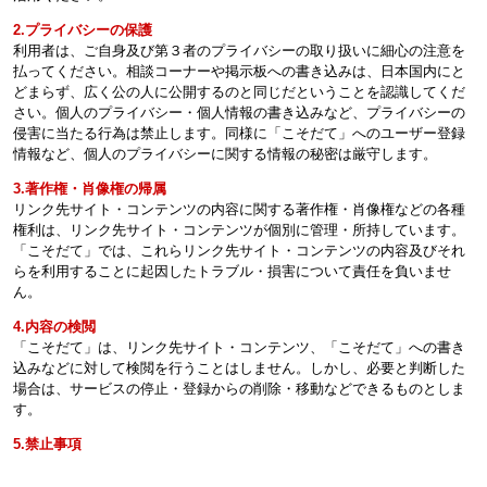
2.プライバシーの保護
利用者は、ご自身及び第３者のプライバシーの取り扱いに細心の注意を
払ってください。相談コーナーや掲示板への書き込みは、日本国内にと
どまらず、広く公の人に公開するのと同じだということを認識してくだ
さい。個人のプライバシー・個人情報の書き込みなど、プライバシーの
侵害に当たる行為は禁止します。同様に「こそだて」へのユーザー登録
情報など、個人のプライバシーに関する情報の秘密は厳守します。
3.著作権・肖像権の帰属
リンク先サイト・コンテンツの内容に関する著作権・肖像権などの各種
権利は、リンク先サイト・コンテンツが個別に管理・所持しています。
「こそだて」では、これらリンク先サイト・コンテンツの内容及びそれ
らを利用することに起因したトラブル・損害について責任を負いませ
ん。
4.内容の検閲
「こそだて」は、リンク先サイト・コンテンツ、「こそだて」への書き
込みなどに対して検閲を行うことはしません。しかし、必要と判断した
場合は、サービスの停止・登録からの削除・移動などできるものとしま
す。
5.禁止事項