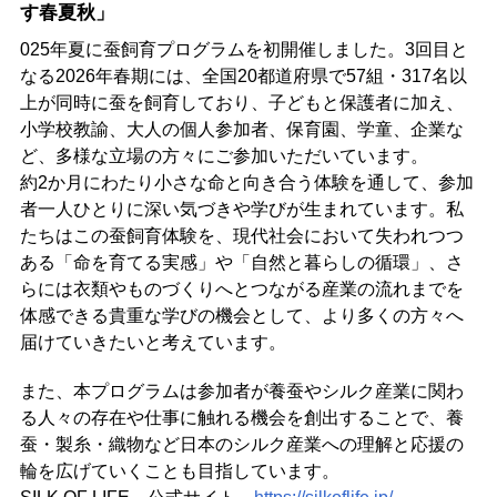
す春夏秋」
025年夏に蚕飼育プログラムを初開催しました。3回目と
なる2026年春期には、全国20都道府県で57組・317名以
上が同時に蚕を飼育しており、子どもと保護者に加え、
小学校教諭、大人の個人参加者、保育園、学童、企業な
ど、多様な立場の方々にご参加いただいています。
約2か月にわたり小さな命と向き合う体験を通して、参加
者一人ひとりに深い気づきや学びが生まれています。私
たちはこの蚕飼育体験を、現代社会において失われつつ
ある「命を育てる実感」や「自然と暮らしの循環」、さ
らには衣類やものづくりへとつながる産業の流れまでを
体感できる貴重な学びの機会として、より多くの方々へ
届けていきたいと考えています。
また、本プログラムは参加者が養蚕やシルク産業に関わ
る人々の存在や仕事に触れる機会を創出することで、養
蚕・製糸・織物など日本のシルク産業への理解と応援の
輪を広げていくことも目指しています。