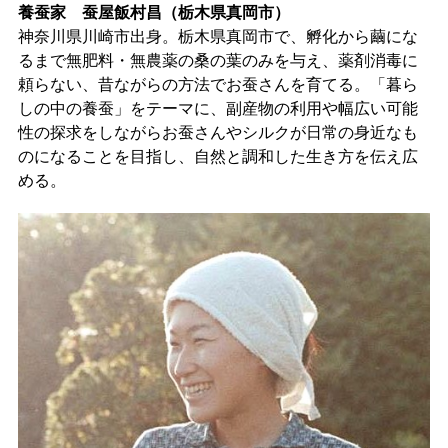
養蚕家 蚕屋飯村昌（栃木県真岡市）
神奈川県川崎市出身。栃木県真岡市で、孵化から繭にな
るまで無肥料・無農薬の桑の葉のみを与え、薬剤消毒に
頼らない、昔ながらの方法でお蚕さんを育てる。「暮ら
しの中の養蚕」をテーマに、副産物の利用や幅広い可能
性の探求をしながらお蚕さんやシルクが日常の身近なも
のになることを目指し、自然と調和した生き方を伝え広
める。