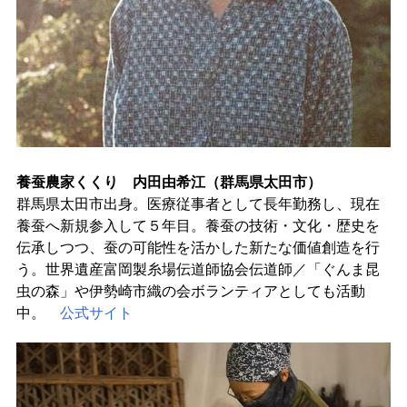
養蚕農家くくり 内田由希江（群馬県太田市）
群馬県太田市出身。医療従事者として長年勤務し、現在
養蚕へ新規参入して５年目。養蚕の技術・文化・歴史を
伝承しつつ、蚕の可能性を活かした新たな価値創造を行
う。世界遺産富岡製糸場伝道師協会伝道師／「ぐんま昆
虫の森」や伊勢崎市織の会ボランティアとしても活動
中。
公式サイト