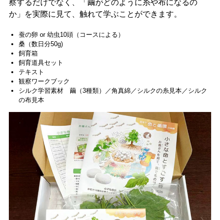
察するだけでなく、「繭がどのように糸や布になるの
か」を実際に見て、触れて学ぶことができます。
蚕の卵 or 幼虫10頭（コースによる）
桑（数日分50g)
飼育箱
飼育道具セット
テキスト
観察ワークブック
シルク学習素材 繭（3種類）／角真綿／シルクの糸見本／シルク
の布見本