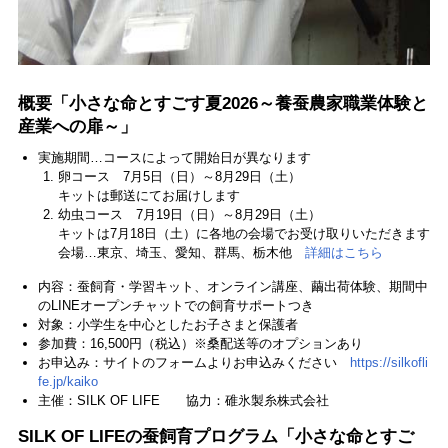
概要「小さな命とすごす夏2026～養蚕農家職業体験と
産業への扉～」
実施期間…コースによって開始日が異なります
卵コース 7月5日（日）～8月29日（土）
キットは郵送にてお届けします
幼虫コース 7月19日（日）～8月29日（土）
キットは7月18日（土）に各地の会場でお受け取りいただきます
会場…東京、埼玉、愛知、群馬、栃木他
詳細はこちら
内容：蚕飼育・学習キット、オンライン講座、繭出荷体験、期間中
のLINEオープンチャットでの飼育サポートつき
対象：小学生を中心としたお子さまと保護者
参加費：16,500円（税込）※桑配送等のオプションあり
お申込み：サイトのフォームよりお申込みください
https://silkofli
fe.jp/kaiko
主催：SILK OF LIFE 協力：碓氷製糸株式会社
SILK OF LIFEの蚕飼育プログラム「小さな命とすご