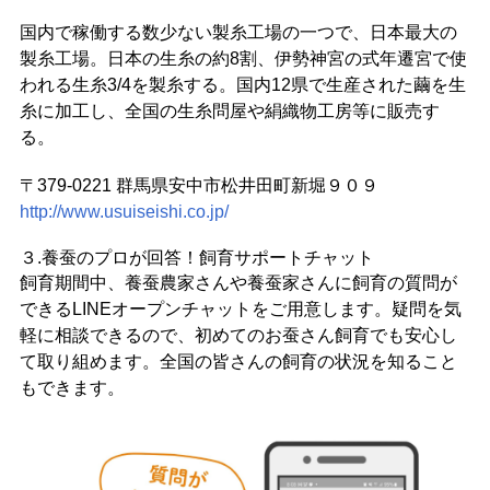
国内で稼働する数少ない製糸工場の一つで、日本最大の
製糸工場。日本の生糸の約8割、伊勢神宮の式年遷宮で使
われる生糸3/4を製糸する。国内12県で生産された繭を生
糸に加工し、全国の生糸問屋や絹織物工房等に販売す
る。
〒379-0221 群馬県安中市松井田町新堀９０９
http://www.usuiseishi.co.jp/
３.養蚕のプロが回答！飼育サポートチャット
飼育期間中、養蚕農家さんや養蚕家さんに飼育の質問が
できるLINEオープンチャットをご用意します。疑問を気
軽に相談できるので、初めてのお蚕さん飼育でも安心し
て取り組めます。全国の皆さんの飼育の状況を知ること
もできます。