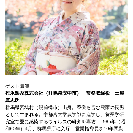
ゲスト講師
碓氷製糸株式会社（群馬県安中市） 常務取締役 土屋
真志氏
群馬県宮城村（現前橋市）出身。養蚕も営む農家の長男
として生まれる。宇都宮大学農学部に進学し、養蚕学研
究室で蚕に感染するウイルスの研究を専攻。1985年（昭
和60年）4月、群馬県庁に入庁。蚕業指導員を10年間勤