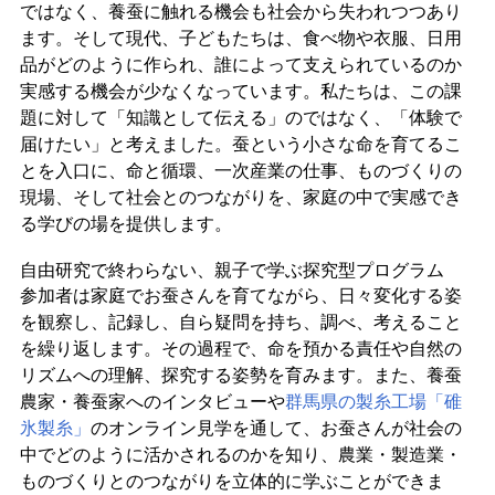
ではなく、養蚕に触れる機会も社会から失われつつあり
ます。そして現代、子どもたちは、食べ物や衣服、日用
品がどのように作られ、誰によって支えられているのか
実感する機会が少なくなっています。私たちは、この課
題に対して「知識として伝える」のではなく、「体験で
届けたい」と考えました。蚕という小さな命を育てるこ
とを入口に、命と循環、一次産業の仕事、ものづくりの
現場、そして社会とのつながりを、家庭の中で実感でき
る学びの場を提供します。
自由研究で終わらない、親子で学ぶ探究型プログラム
参加者は家庭でお蚕さんを育てながら、日々変化する姿
を観察し、記録し、自ら疑問を持ち、調べ、考えること
を繰り返します。その過程で、命を預かる責任や自然の
リズムへの理解、探究する姿勢を育みます。また、養蚕
農家・養蚕家へのインタビューや
群馬県の製糸工場「碓
氷製糸」
のオンライン見学を通して、お蚕さんが社会の
中でどのように活かされるのかを知り、農業・製造業・
ものづくりとのつながりを立体的に学ぶことができま