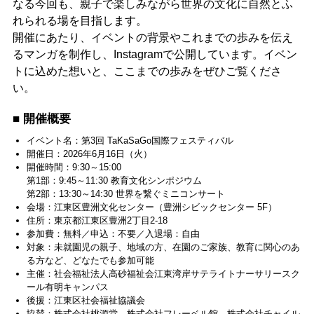
なる今回も、親子で楽しみながら世界の文化に自然とふ
れられる場を目指します。
開催にあたり、イベントの背景やこれまでの歩みを伝え
るマンガを制作し、Instagramで公開しています。イベン
トに込めた想いと、ここまでの歩みをぜひご覧くださ
い。
■ 開催概要
イベント名：第3回 TaKaSaGo国際フェスティバル
開催日：2026年6月16日（火）
開催時間：9:30～15:00
第1部：9:45～11:30 教育文化シンポジウム
第2部：13:30～14:30 世界を繋ぐミニコンサート
会場：江東区豊洲文化センター（豊洲シビックセンター 5F）
住所：東京都江東区豊洲2丁目2-18
参加費：無料／申込：不要／入退場：自由
対象：未就園児の親子、地域の方、在園のご家族、教育に関心のあ
る方など、どなたでも参加可能
主催：社会福祉法人高砂福祉会江東湾岸サテライトナーサリースク
ール有明キャンパス
後援：江東区社会福祉協議会
協賛：株式会社桃源堂、株式会社フレーベル館、株式会社チャイル