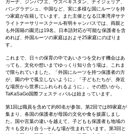
ガーナ、ジンバブエ、ウズベキスタン、ナイジェリア、
バングラデシュ、中国など、実に多様な国にルーツを持
つ家庭が在籍しています。また主催となる江東湾岸サテ
ライトナーサリースクール有明キャンパスでは、両親と
も外国籍の園児は19名。日本語対応が可能な保護者を含
めれば、外国ルーツの家庭はおよそ25家庭にのぼりま
す。
これまで、日々の保育の中であいさつを交わす機会はあ
っても、文化や想いまでゆっくり知り合う場は、これま
で限られていました。「外国にルーツを持つ保護者の方
が、園の中で孤立しないように」「子どもたちが、身近
な場所から世界にふれられるように」。その想いから、
TaKaSaGo国際フェスティバルは始まっています。
第1回は職員を含めて約80名が参加。第2回では89家庭が
集まり、各国の保護者が母国の文化や食を披露しまし
た。国や言葉の違いを越えて、子どもも保護者も地域の
方々も交わり合う--そんな場が生まれています。第3回と