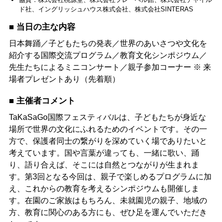
ド社、イングリッシュハウス株式会社、株式会社SINTERAS
■ 当日の主な内容
日本舞踊／子どもたちの発表／世界のあいさつや文化を
紹介する国際交流プログラム／教育文化シンポジウム／
先生たちによるミニコンサート／親子参加コーナー ※ 来
場者プレゼントあり（先着順）
■ 主催者コメント
TaKaSaGo国際フェスティバルは、子どもたちが身近な
場所で世界の文化にふれるためのイベントです。その一
方で、保護者同士の繋がりを深めていく場でありたいと
考えています。国や言葉が違っても、一緒に歌い、踊
り、語り合えば、そこには自然とつながりが生まれま
す。第3回となる今回は、親子で楽しめるプログラムに加
え、これからの教育を考えるシンポジウムも開催しま
す。在園のご家族はもちろん、未就園児の親子、地域の
方、教育に関心のある方にも、ぜひ足を運んでいただき