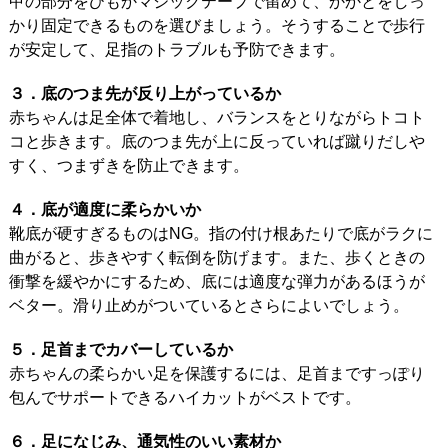
甲の部分をひもかマジックテープで留めて、かかとをしっ
かり固定できるものを選びましょう。そうすることで歩行
が安定して、足指のトラブルも予防できます。
３．底のつま先が反り上がっているか
赤ちゃんは足全体で着地し、バランスをとりながらトコト
コと歩きます。底のつま先が上に反っていれば蹴りだしや
すく、つまずきを防止できます。
４．底が適度に柔らかいか
靴底が硬すぎるものはNG。指の付け根あたりで底がラクに
曲がると、歩きやすく転倒を防げます。また、歩くときの
衝撃を緩やかにするため、底には適度な弾力があるほうが
ベター。滑り止めがついているとさらによいでしょう。
５．足首までカバーしているか
赤ちゃんの柔らかい足を保護するには、足首まですっぽり
包んでサポートできるハイカットがベストです。
６．足になじみ、通気性のいい素材か