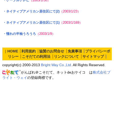
・ケーブルテレビ
（2003/1/30）
・ネイティブアメリカン居住区にて(2)
（2003/1/23）
・ネイティブアメリカン居住区にて(1)
（2003/1/169）
・憧れの半袖うろうろ
（2003/1/9）
｜
HOME
利用規約
協賛のお問合せ
免責事項
プライバシーポ
リシー
こそだての利用法
リンクについて
サイトマップ
copyright(c) 2000-2013
Bright Way Co.,Ltd.
All Rights Reserved.
がんばれ＠こそだて、ネットdeおケイコ は
株式会社ブ
ライト・ウェイ
の登録商標です。