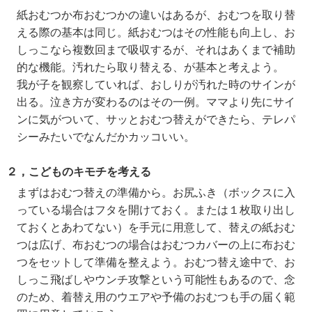
紙おむつか布おむつかの違いはあるが、おむつを取り替
える際の基本は同じ。紙おむつはその性能も向上し、お
しっこなら複数回まで吸収するが、それはあくまで補助
的な機能。汚れたら取り替える、が基本と考えよう。
我が子を観察していれば、おしりが汚れた時のサインが
出る。泣き方が変わるのはその一例。ママより先にサイ
ンに気がついて、サッとおむつ替えができたら、テレパ
シーみたいでなんだかカッコいい。
２，こどものキモチを考える
まずはおむつ替えの準備から。お尻ふき（ボックスに入
っている場合はフタを開けておく。または１枚取り出し
ておくとあわてない）を手元に用意して、替えの紙おむ
つは広げ、布おむつの場合はおむつカバーの上に布おむ
つをセットして準備を整えよう。おむつ替え途中で、お
しっこ飛ばしやウンチ攻撃という可能性もあるので、念
のため、着替え用のウエアや予備のおむつも手の届く範