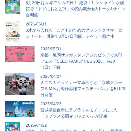
5月30日は世界アシカの日！ 池袋・サンシャイン水族
館で『トドにおとどけ』の読み聞かせ&トーク&サイン
会開催
2026/05/11
0才から入れる「こどものためのクラシックサマーコ
ンサート」川越で8月17日開催。チケット販売中
2026/05/01
京都・亀岡サンガスタジアムのピッチで大型
フェス『SEED FAMILY FES 2026』6/28
（日）開催
2026/04/27
ミニスカイライナー乗車会など「京成グルー
プＢＭＫお客様感謝フェスティバル」を5月23
日開催
2026/04/23
宮城県仙台市にラプラスをモチーフにした
「ラプラス公園 in せんだい」が誕生
2026/04/22