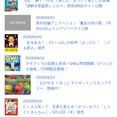
“読む・解く・作る”で楽しむ、まったく新しい児童書
『謎解き怪盗団シュロス』発売&特設サイト公開
2026/04/21
新作短編アニメーション『魔女の谷の夜』7月
8日(水)よりジブリパークで上映
2026/04/20
「あるある！」がいっぱいの絵本『はっけん！ こど
も星人』発売
2026/04/14
ネモフィラの花畑も見頃！GWは早朝開園「ひつじの
大放牧」7日間限定開催！
2026/04/13
「おかやま ぐるっと チャギントンスタンプラ
リー」開催中！
2026/04/10
たくさん笑って、言葉も覚える！がコンセプト『しり
とりきんちゃく』5月13日（水）発売