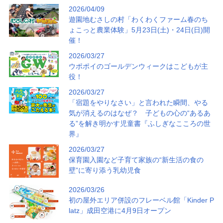
2026/04/09
遊園地むさしの村「わくわくファーム春のち
ょこっと農業体験」5月23日(土)・24日(日)開
催！
2026/03/27
ウポポイのゴールデンウィークはこどもが主
役！
2026/03/27
「宿題をやりなさい」と言われた瞬間、やる
気が消えるのはなぜ？ 子どもの心の“あるあ
る”を解き明かす児童書『ふしぎなこころの世
界』
2026/03/27
保育園入園など子育て家族の“新生活の食の
壁”に寄り添う乳幼児食
2026/03/26
初の屋外エリア併設のフレーベル館「Kinder P
latz」成田空港に4月9日オープン