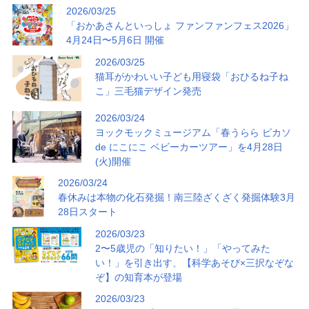
2026/03/25
「おかあさんといっしょ ファンファンフェス2026」
4月24日〜5月6日 開催
2026/03/25
猫耳がかわいい子ども用寝袋「おひるね子ね
こ」三毛猫デザイン発売
2026/03/24
ヨックモックミュージアム「春うらら ピカソ
de にこにこ ベビーカーツアー」を4月28日
(火)開催
2026/03/24
春休みは本物の化石発掘！南三陸ざくざく発掘体験3月
28日スタート
2026/03/23
2〜5歳児の「知りたい！」「やってみた
い！」を引き出す、【科学あそび×三択なぞな
ぞ】の知育本が登場
2026/03/23