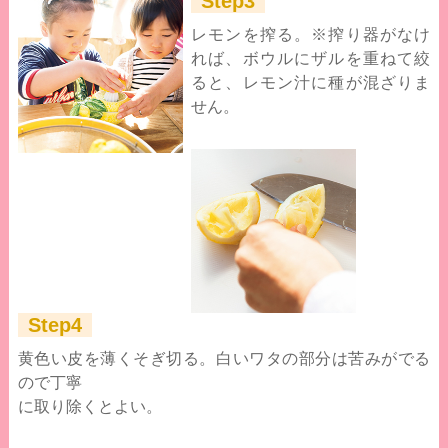
Step3
レモンを搾る。※搾り器がなけ
れば、ボウルにザルを重ねて絞
ると、レモン汁に種が混ざりま
せん。
Step4
黄色い皮を薄くそぎ切る。白いワタの部分は苦みがでる
ので丁寧
に取り除くとよい。