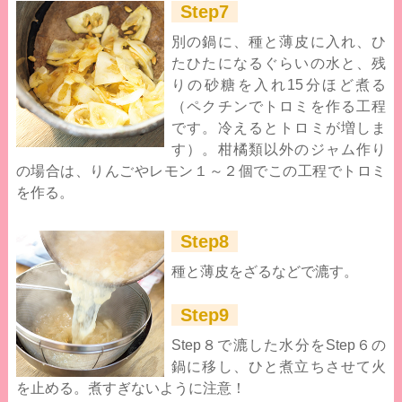
Step7
別の鍋に、種と薄皮に入れ、ひ
たひたになるぐらいの水と、残
りの砂糖を入れ15分ほど煮る
（ペクチンでトロミを作る工程
です。冷えるとトロミが増しま
す）。柑橘類以外のジャム作り
の場合は、りんごやレモン１～２個でこの工程でトロミ
を作る。
Step8
種と薄皮をざるなどで漉す。
Step9
Step８で漉した水分をStep６の
鍋に移し、ひと煮立ちさせて火
を止める。煮すぎないように注意！