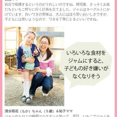
自分で収穫するというのがうれしいのですね。帰宅後、さっそくお友
だちといちご狩りに行く計画を立てました。ジャムはヨーグルトにか
けています。白いワタの苦味は、大人にはほろ苦いおいしさですが、
子どもには苦いようなので、ワタを丁寧にとるといいですね。
清水萌花（もか）ちゃん（５歳）＆祐子ママ
ジャムのトロミの秘密はペクチンと知って、翌日、いちごでジャムを