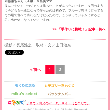
内藤凛ちゃん（４歳）＆昌美ママ
りんごやいちごのジャムは作ったことがあったのですが、今回のよう
に子どもも一緒になって作ったのは初めて。フルーツ狩りに行っても
その場で食べて終わるだけだったので、こうやってジャムにすると、
思い出が倍になっていいですね。
>> 「手作りに挑戦！」記事一覧へ
撮影／長尾浩之 取材・文／山田治奈
1
2
＜前へ
子育て・育児のポータルサイト【こそだて】
copyright(c) Bright way Co.,Ltd. All Rights Reserved.