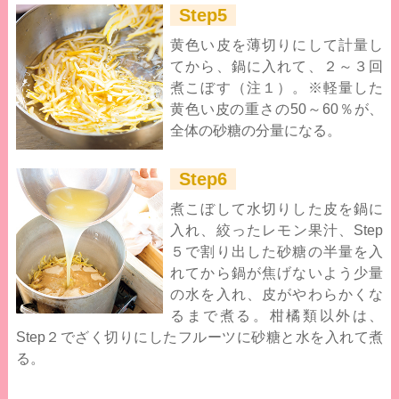
Step5
黄色い皮を薄切りにして計量し
てから、鍋に入れて、２～３回
煮こぼす（注１）。※軽量した
黄色い皮の重さの50～60％が、
全体の砂糖の分量になる。
Step6
煮こぼして水切りした皮を鍋に
入れ、絞ったレモン果汁、Step
５で割り出した砂糖の半量を入
れてから鍋が焦げないよう少量
の水を入れ、皮がやわらかくな
るまで煮る。柑橘類以外は、
Step２でざく切りにしたフルーツに砂糖と水を入れて煮
る。