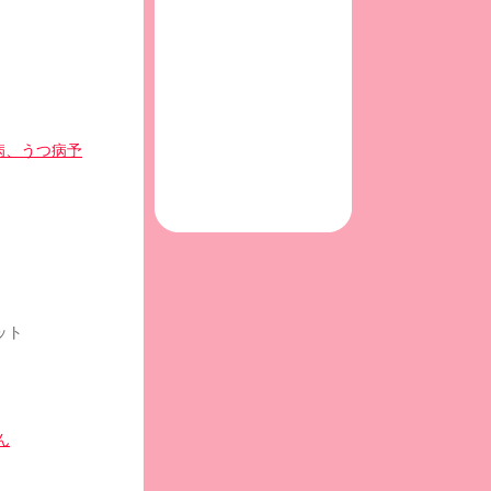
？
病、うつ病予
ット
ん