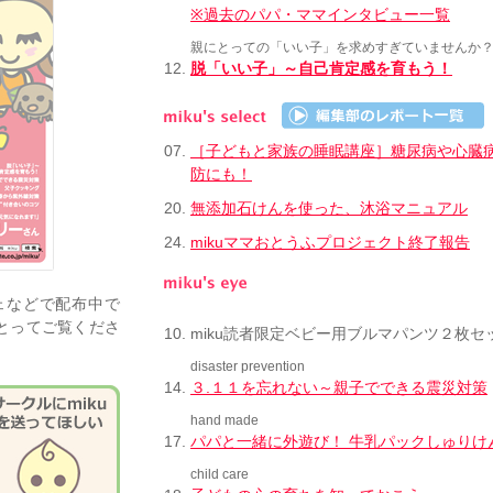
※過去のパパ・ママインタビュー一覧
親にとっての「いい子」を求めすぎていませんか
12.
脱「いい子」～自己肯定感を育もう！
07.
［子どもと家族の睡眠講座］糖尿病や心臓
防にも！
20.
無添加石けんを使った、沐浴マニュアル
24.
mikuママおとうふプロジェクト終了報告
ェなどで配布中で
とってご覧くださ
10.
miku読者限定ベビー用ブルマパンツ２枚セ
disaster prevention
14.
３.１１を忘れない～親子でできる震災対策
hand made
17.
パパと一緒に外遊び！ 牛乳パックしゅりけ
child care