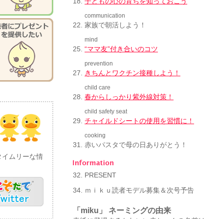
18.
子どもの心の育ちを知っておこう
communication
22.
家族で朝活しよう！
mind
25.
“ママ友”付き合いのコツ
prevention
27.
きちんとワクチン接種しよう！
child care
28.
春からしっかり紫外線対策！
child safety seat
29.
チャイルドシートの使用を習慣に！
cooking
31.
赤いパスタで母の日ありがとう！
してタイムリーな情
32.
PRESENT
34.
ｍｉｋｕ読者モデル募集＆次号予告
「miku」 ネーミングの由来